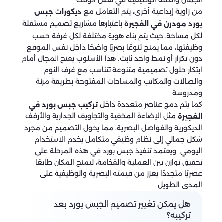
الجمال والدقة الوظيفية في نفس الوقت.
من زاوية إبداعية أخرى، يتم التعامل مع
ديكورات جبس
باعتبارها مشاريع تصميم مستقلة
بورد مودرن في الفجيرة
لكل مساحة، حيث يتم بناء هوية مختلفة لكل غرفة حسب
وظيفتها، مما يمنح تنوعًا بصريًا واضحًا داخل نفس الموقع
دون تكرار أو نمط واحد ثابت. هذا الأسلوب يفتح المجال أمام
ابتكار حلول تصميمية متنوعة تتناسب مع غرف النوم
والصالات والمكاتب والمساحات المفتوحة بطريقة مرنة
ومدروسة.
كما يتم دمج عناصر متعددة داخل
تركيب جبس بورد في
مثل الإضاءة المخفية والتجاويف الجدارية والأرفف
الفجيرة
الديكورية والفواصل البصرية، مما يحول التصميم من مجرد
شكل جمالي إلى نظام وظيفي متكامل يخدم الاستخدام
اليومي. ويعتمد تنفيذ جبس بورد في هذه المرحلة على
تحقيق توازن بين العملية والفخامة، ليمنح المكان طابعًا
عصريًا متجددًا يعزز من قيمته البصرية والوظيفية على
المدى الطويل.
هل يمكن تغيير تصميم الجبس بورد بعد
تركيبه؟