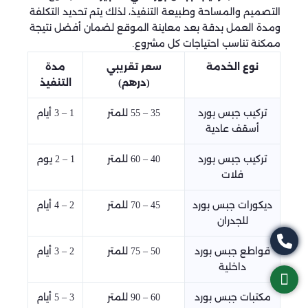
التصميم والمساحة وطبيعة التنفيذ، لذلك يتم تحديد التكلفة
ومدة العمل بدقة بعد معاينة الموقع لضمان أفضل نتيجة
ممكنة تناسب احتياجات كل مشروع.
نوع الخدمة
سعر تقريبي
مدة
(درهم)
التنفيذ
تركيب جبس بورد
35 – 55 للمتر
1 – 3 أيام
أسقف عادية
تركيب جبس بورد
40 – 60 للمتر
1 – 2 يوم
فلات
ديكورات جبس بورد
45 – 70 للمتر
2 – 4 أيام
للجدران
قواطع جبس بورد
50 – 75 للمتر
2 – 3 أيام
داخلية
مكتبات جبس بورد
60 – 90 للمتر
3 – 5 أيام