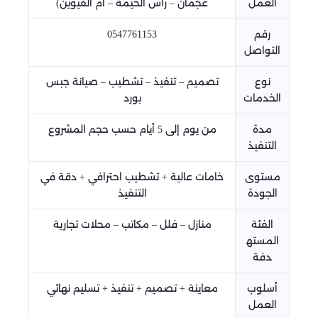
العمل
عجمان – رأس الخيمة – أم القيوين)
رقم
0547761153
التواصل
نوع
تصميم – تنفيذ – تشطيب – صيانة جبس
الخدمات
بورد
مدة
من يوم إلى 5 أيام حسب حجم المشروع
التنفيذ
مستوى
خامات عالية + تشطيب احترافي + دقة في
الجودة
التنفيذ
الفئة
منازل – فلل – مكاتب – محلات تجارية
المسته
دفة
أسلوب
معاينة + تصميم + تنفيذ + تسليم نهائي
العمل