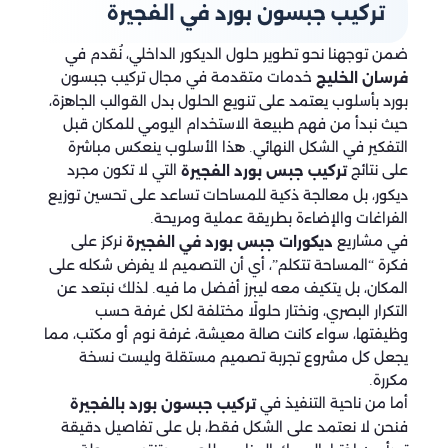
تركيب جبسون بورد في الفجيرة
ضمن توجهنا نحو تطوير حلول الديكور الداخلي، نُقدم في
خدمات متقدمة في مجال تركيب جبسون
فرسان الخليج
بورد بأسلوب يعتمد على تنويع الحلول بدل القوالب الجاهزة،
حيث نبدأ من فهم طبيعة الاستخدام اليومي للمكان قبل
التفكير في الشكل النهائي. هذا الأسلوب ينعكس مباشرة
على نتائج
التي لا تكون مجرد
تركيب جبس بورد الفجيرة
ديكور، بل معالجة ذكية للمساحات تساعد على تحسين توزيع
الفراغات والإضاءة بطريقة عملية ومريحة.
في مشاريع
نركز على
ديكورات جبس بورد في الفجيرة
فكرة “المساحة تتكلم”، أي أن التصميم لا يفرض شكله على
المكان، بل يتكيف معه ليبرز أفضل ما فيه. لذلك نبتعد عن
التكرار البصري، ونختار حلولًا مختلفة لكل غرفة حسب
وظيفتها، سواء كانت صالة معيشة، غرفة نوم أو مكتب، مما
يجعل كل مشروع تجربة تصميم مستقلة وليست نسخة
مكررة.
أما من ناحية التنفيذ في
تركيب جبسون بورد بالفجيرة
فنحن لا نعتمد على الشكل فقط، بل على تفاصيل دقيقة