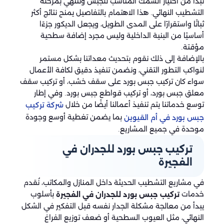
تبدأ من اختيار السمك المناسب للجبس وتنتهي بمرحلة
التشطيب النهائي. هذا الاهتمام بالتفاصيل يمنح نتائج أكثر
ثباتًا واستقرارًا على المدى الطويل، ويجعل الديكور جزءًا
أساسيًا من البنية الداخلية وليس مجرد إضافة سطحية
مؤقتة.
بالإضافة إلى ذلك نقوم بتحديث معداتنا بشكل مستمر
لنواكب التطور التقني، ونضمن تنفيذ دقيق لكافة الأعمال
سواء كان تركيب جبس بورد على سقف خشب، أو تركيب سقف
معلق جبس بورد، أو تركيب قواطع جبس بورد. وفي إطار
توسع خدماتنا يتم تنفيذ أعمالنا أيضًا من خلال
شركة تركيب
بما يضمن تغطية أوسع وجودة
جبس بورد في أم القيوين
موحدة في جميع المشاريع.
تركيب جبس بورد للجدران في
الفجيرة
في مشاريع التشطيب الحديثة داخل المنازل والمكاتب، نُقدم
خدمات
بأسلوب
تركيب جبس بورد للجدران في الفجيرة
يبدأ من معالجة مشكلة الجدار نفسه قبل التفكير في الشكل
النهائي، مثل العيوب السطحية أو ضعف توزيع الفراغ