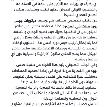
أي زخارف أو بروزات، مع التركيز على الدقة في الاستقامة
والتشطيب النهائي لضمان مظهر نظيف ومتجانس يعكس
الطابع العصري البسيط.
من منظور تصميمي مختلف، يتم توظيف
ديكورات جبس
كخلفية حيادية تدعم باقي عناصر
بورد فلات في الفجيرة
الديكور بدل أن تنافسها بصريًا، حيث تصبح الجدران والأسقف
مساحة هادئة تبرز من خلالها الإضاءة والأثاث بشكل أوضح.
كما يتم إدخال تركيب جبس بورد ضمن هذا الأسلوب لإخفاء
التمديدات الكهربائية ووحدات الإضاءة بطريقة سلسة داخل
الهيكل، مما يمنح المكان مظهرًا أكثر ترتيبًا وانسيابية دون أي
تفاصيل مشتتة.
وفي الجانب التطبيقي، يتيح هذا الاتجاه من
تنفيذ جبس
مرونة كبيرة في إعادة تصميم المساحات
بورد في الفجيرة
مستقبلًا، نظرًا لاعتماده على قاعدة بسيطة يمكن تطويرها
بسهولة دون الحاجة إلى تغييرات جذرية. كما يمنح هذا
الأسلوب إحساسًا دائمًا بالنظافة البصرية والراحة النفسية،
مما يجعله مناسبًا للمنازل الحديثة والمكاتب التي تبحث عن
التوازن بين البساطة والفخامة الهادئة.
تشمل خدماتنا أيضًا منطقة الشارقة حيث يتم تنفيذ مشاريع