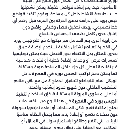
توزيع الاستخدامات داخل المكان دون التأثير على البنية
الأساسية، حيث يتم إنشاء فواصل خفيفة يمكن تشكيلها
حسب طبيعة النشاط داخل كل مساحة. ويقوم تنفيذ قواطع
جبس بورد على دراسة تدفق الحركة بين الغرف قبل وضع أي
خط تصميمي، بهدف تحقيق فصل وظيفي واضح دون
إغلاق بصري كامل يضعف الإحساس بالاتساع.
من زاوية أخرى، يتم التعامل مع ديكورات قواطع جبس بورد
في الفجيرة كعناصر تشكيل داخلية تُستخدم لإضافة عمق
بصري للمكان بدل الاكتفاء بدور الفصل، حيث يمكن توظيفها
كمسارات عرض أو وحدات إضاءة خطية أو فتحات هندسية
غير تقليدية تعطي كل جزء داخل المساحة هوية مستقلة.
كما يمكن دمج
داخل
تركيب الجبس بورد في الفجيرة
الهيكل العام للقواطع لتحقيق اندماج كامل مع باقي عناصر
التشطيب الداخلي دون ظهور حدود إنشائية واضحة.
أما على مستوى المرونة المستقبلية، فإن استخدام
تنفيذ
في هذا النوع من التقسيمات
الجبس بورد في الفجيرة
يمنح إمكانية تغيير شكل المساحات أو إعادة توزيعها بسهولة
دون تدخلات تكسير أو إعادة بناء، مما يجعل النظام مناسبًا
للبيئات التي تتغير وظائفها باستمرار سواء في المنازل أو
المكاتب، مع الحفاظ على توازن بصري مستقر يدعم