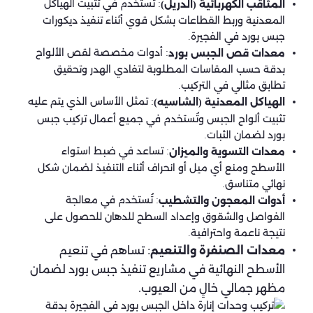
: تُستخدم في تثبيت الهياكل
المثاقب الكهربائية (الدريل)
المعدنية وربط القطاعات بشكل قوي أثناء تنفيذ ديكورات
جبس بورد في الفجيرة.
: أدوات مخصصة لقص الألواح
معدات قص الجبس بورد
بدقة حسب المقاسات المطلوبة لتفادي الهدر وتحقيق
تطابق مثالي في التركيب.
: تمثل الأساس الذي يتم عليه
الهياكل المعدنية (الشاسيه)
تثبيت ألواح الجبس وتُستخدم في جميع أعمال تركيب جبس
بورد لضمان الثبات.
: تساعد في ضبط استواء
معدات التسوية والميزان
الأسطح ومنع أي ميل أو انحراف أثناء التنفيذ لضمان شكل
نهائي متناسق.
: تُستخدم في معالجة
أدوات المعجون والتشطيب
الفواصل والشقوق وإعداد السطح للدهان للحصول على
نتيجة ناعمة واحترافية.
معدات الصنفرة والتنعيم
:
تساهم في تنعيم
الأسطح النهائية في مشاريع
تنفيذ جبس بورد
لضمان
مظهر جمالي خالٍ من العيوب.