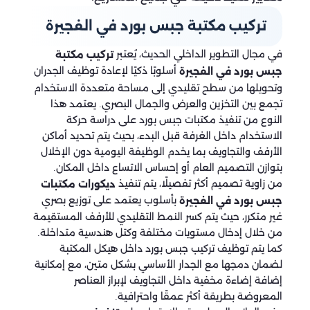
تركيب مكتبة جبس بورد في الفجيرة
في مجال التطوير الداخلي الحديث، يُعتبر
تركيب مكتبة
أسلوبًا ذكيًا لإعادة توظيف الجدران
جبس بورد في الفجيرة
وتحويلها من سطح تقليدي إلى مساحة متعددة الاستخدام
تجمع بين التخزين والعرض والجمال البصري. يعتمد هذا
النوع من تنفيذ مكتبات جبس بورد على دراسة حركة
الاستخدام داخل الغرفة قبل البدء، بحيث يتم تحديد أماكن
الأرفف والتجاويف بما يخدم الوظيفة اليومية دون الإخلال
بتوازن التصميم العام أو إحساس الاتساع داخل المكان.
من زاوية تصميم أكثر تفصيلًا، يتم تنفيذ
ديكورات مكتبات
بأسلوب يعتمد على توزيع بصري
جبس بورد في الفجيرة
غير متكرر، حيث يتم كسر النمط التقليدي للأرفف المستقيمة
من خلال إدخال مستويات مختلفة وكتل هندسية متداخلة.
كما يتم توظيف تركيب جبس بورد داخل هيكل المكتبة
لضمان دمجها مع الجدار الأساسي بشكل متين، مع إمكانية
إضافة إضاءة مخفية داخل التجاويف لإبراز العناصر
المعروضة بطريقة أكثر عمقًا واحترافية.