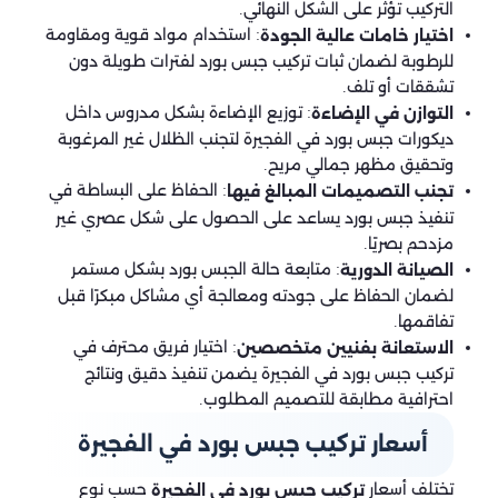
التركيب تؤثر على الشكل النهائي.
: استخدام مواد قوية ومقاومة
اختيار خامات عالية الجودة
للرطوبة لضمان ثبات تركيب جبس بورد لفترات طويلة دون
تشققات أو تلف.
: توزيع الإضاءة بشكل مدروس داخل
التوازن في الإضاءة
ديكورات جبس بورد في الفجيرة لتجنب الظلال غير المرغوبة
وتحقيق مظهر جمالي مريح.
: الحفاظ على البساطة في
تجنب التصميمات المبالغ فيها
تنفيذ جبس بورد يساعد على الحصول على شكل عصري غير
مزدحم بصريًا.
: متابعة حالة الجبس بورد بشكل مستمر
الصيانة الدورية
لضمان الحفاظ على جودته ومعالجة أي مشاكل مبكرًا قبل
تفاقمها.
: اختيار فريق محترف في
الاستعانة بفنيين متخصصين
تركيب جبس بورد في الفجيرة يضمن تنفيذ دقيق ونتائج
احترافية مطابقة للتصميم المطلوب.
أسعار تركيب جبس بورد في الفجيرة
تختلف أسعار
حسب نوع
تركيب جبس بورد في الفجيرة