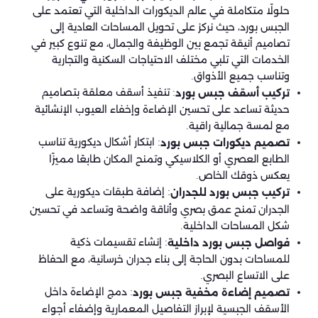
حلولًا متكاملة في عالم الديكورات الداخلية التي تعتمد على
الجبس بورد، حيث نركز على تحويل المساحات العادية إلى
تصاميم أنيقة تجمع بين الوظيفة والجمال، مع تنوع كبير في
الخدمات التي تلبي مختلف الاحتياجات السكنية والتجارية
وتناسب جميع الأذواق.
: تنفيذ أسقف معلقة بتصاميم
تركيب أسقف جبس بورد
حديثة تساعد على تحسين الإضاءة وإخفاء العيوب الإنشائية
مع لمسة جمالية راقية.
: ابتكار أشكال ديكورية تناسب
تصميم ديكورات جبس بورد
الطابع العصري أو الكلاسيكي وتمنح المكان طابعًا مميزًا
يعكس ذوقك الخاص.
: إضافة طبقات ديكورية على
تركيب جبس بورد للجدران
الجدران تمنح عمق بصري وأناقة واضحة وتساعد في تحسين
شكل المساحات الداخلية.
: إنشاء تقسيمات ذكية
فواصل جبس بورد داخلية
للمساحات بدون الحاجة إلى بناء جدران خرسانية، مع الحفاظ
على الاتساع البصري.
: دمج الإضاءة داخل
تصميم إضاءة مخفية جبس بورد
الأسقف الجبسية لإبراز التفاصيل المعمارية وإضفاء أجواء