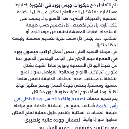
يتم التعامل مع
باعتبارها
ديكورات جبس بورد في الفجيرة
وسيلة لإعادة تشكيل الجو العام للمكان من خلال الإضاءة
المخفية والتدرجات البصرية. هذا الأسلوب لا يعتمد على
شكل ثابت، بل يتم تخصيص كل تصميم حسب طبيعة
الاستخدام، فغرف المعيشة تختلف عن غرف النوم أو
المكاتب، مما يجعل كل سقف تجربة تصميم مستقلة وليست
نمطًا متكررًا.
في مرحلة التنفيذ الفني ضمن أعمال
تركيب جبسون بورد
فيتم التركيز على الجانب الهندسي الدقيق، بدءًا
في الفجيرة
من ضبط الهياكل المعدنية وتوزيع نقاط التثبيت بشكل
متوازن، ثم تركيب الألواح ومعالجة الفواصل بمواد تمنع
التشققات مستقبلًا. هذه الخطوات الدقيقة تضمن سقفًا
مستويًا ومستقرًا، يعكس جودة العمل ويمنح مظهرًا نهائيًا
نظيفًا ومتناسقًا يدوم لفترات طويلة دون مشاكل.
يتم تقديم خدمات
تصميم وتنفيذ الجبس بورد الداخلي في
بأسلوب يجمع بين البساطة والدقة، مع مراعاة
رأس الخيمة
طبيعة المساحات السكنية وتقديم حلول عملية تمنح المكان
مظهرًا متوازنًا وأنيقًا.
لضمان جودة عالية وتطبيق
معايير تنفيذ دقيقة في جميع المشاريع.