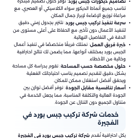
: نوفر حلول تصميم مبتكرة
تصاميم ديكورات جبس بورد
تناسب جميع أنماط الديكور سواء الكلاسيكي أو العصري، مع
مراعاة توزيع الإضاءة لإبراز جمال المكان.
: نلتزم بجدول زمني دقيق
سرعة تنفيذ تركيب جبس بورد
لتنفيذ الأعمال دون تأخير، مع الحفاظ على أعلى مستوى من
الدقة في التفاصيل النهائية.
: نمتلك فريقًا متخصصًا في تنفيذ أعمال
خبرة فريق العمل
الجبس بورد بمختلف أنواعها، مما يضمن لك نتائج احترافية
وخالية من الأخطاء.
: نقوم بدراسة كل مساحة
حلول مخصصة حسب المساحة
بشكل دقيق لتقديم تصميم يناسب احتياجاتك الفعلية
ويحقق أفضل استغلال ممكن للمكان.
: نوفر أفضل توازن بين
أسعار تنافسية مقابل الجودة
الجودة العالية والتكلفة المناسبة، مما يجعل الخدمة في
متناول الجميع دون التنازل عن الجودة.
خدمات شركة تركيب جبس بورد في
الفجيرة
بكل احترافية نُقدم
شركة تركيب جبس بورد في الفجيرة