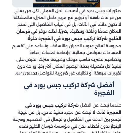
ديكورات جبس بورد في أصبحت الحل العملي لكل من يعاني
من فراغات باهتة أو توزيع غير مريح داخل المنزل؛ فالمشكلة
لا تكون دائمًا في الأثاث، بل في غياب التفاصيل التي تمنح
المكان عمقًا وأناقة وتنظيمًا بصريًا. لذلك نوفر في
فرسان
حلولًا
الخليج شركة تركيب جبس بورد في الفجيرة
مدروسة تعالج عيوب الجدران والأسقف، وتساعد على تقسيم
المساحات بفواصل جمالية، وإضافة لمسات إضاءة
وتصاميم عصرية تناسب ذوقك وطبيعة منزلك. نحرص على
تنفيذ كل تفصيلة بدقة، ليصبح المكان أكثر رقيًا وراحة دون
تغييرات مرهقة أو تكاليف غير ضرورية للتواصل
.
0547761153
أفضل شركة تركيب جبس بورد في
الفجيرة
عندما تبحث عن افضل
شركة تركيب جبس بورد في
فأنت لا تبحث عن مجرد تنفيذ عادي، بل عن نتيجة
الفجيرة
تجمع بين الدقة في التفاصيل والجمال في التصميم وسرعة
الإنجاز بدون أخطاء. نحن في مؤسسة فرسان الخليج نقدم