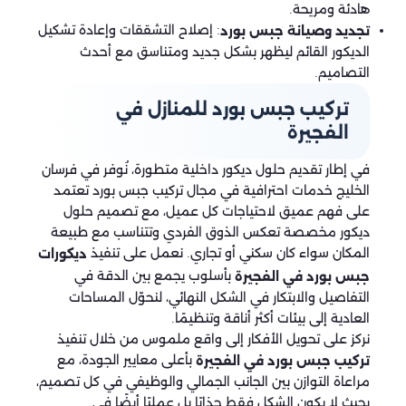
هادئة ومريحة.
: إصلاح التشققات وإعادة تشكيل
تجديد وصيانة جبس بورد
الديكور القائم ليظهر بشكل جديد ومتناسق مع أحدث
التصاميم.
تركيب جبس بورد للمنازل في
الفجيرة
في إطار تقديم حلول ديكور داخلية متطورة، نُوفر في فرسان
الخليج خدمات احترافية في مجال تركيب جبس بورد تعتمد
على فهم عميق لاحتياجات كل عميل، مع تصميم حلول
ديكور مخصصة تعكس الذوق الفردي وتتناسب مع طبيعة
المكان سواء كان سكني أو تجاري. نعمل على تنفيذ
ديكورات
بأسلوب يجمع بين الدقة في
جبس بورد في الفجيرة
التفاصيل والابتكار في الشكل النهائي، لنحوّل المساحات
العادية إلى بيئات أكثر أناقة وتنظيمًا.
نركز على تحويل الأفكار إلى واقع ملموس من خلال تنفيذ
بأعلى معايير الجودة، مع
تركيب جبس بورد في الفجيرة
مراعاة التوازن بين الجانب الجمالي والوظيفي في كل تصميم،
بحيث لا يكون الشكل فقط جذابًا بل عمليًا أيضًا في