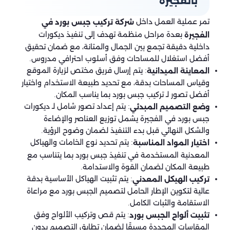
بالفجيرة
تمر عملية العمل داخل
شركة تركيب جبس بورد في
بعدة مراحل منظمة تهدف إلى تنفيذ ديكورات
الفجيرة
داخلية دقيقة تجمع بين الجمال والمتانة، مع ضمان تحقيق
أفضل استغلال للمساحات وفق أسلوب احترافي مدروس.
: يتم إرسال فريق مختص لزيارة الموقع
المعاينة الميدانية
وقياس المساحات بدقة، مع تحديد طبيعة الاستخدام واختيار
أفضل تصور لـ تركيب جبس بورد بما يناسب المكان.
: يتم إعداد تصور شامل لـ ديكورات
وضع التصميم المبدئي
جبس بورد في الفجيرة يشمل توزيع العناصر والإضاءة
والشكل النهائي قبل بدء التنفيذ لضمان وضوح الرؤية.
: يتم تحديد نوع الخامات والهياكل
اختيار المواد المناسبة
المعدنية المستخدمة في تنفيذ جبس بورد بما يتناسب مع
طبيعة المكان لضمان القوة والاستدامة.
: يتم تثبيت الهياكل الأساسية بدقة
تركيب الهيكل المعدني
عالية لتكوين الإطار الحامل لتصميم الجبس بورد مع مراعاة
الاستقامة والثبات الكامل.
: يتم قص وتركيب الألواح وفق
تثبيت ألواح الجبس بورد
المقاسات المحددة مسبقًا لضمان تطابق التصميم بدون