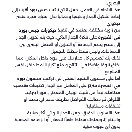
البصري.
هذا الاتجاه في العمل يجعل نتائج تركيب جبس بورد أقرب إلى
إعادة تشكيل الجدار وظيفيًا وجماليًا بدل اعتباره مجرد عنصر
ديكوري.
من زاوية مختلفة، نعتمد في تنفيذ
ديكورات جبس بورد
على فكرة الجدار الذكي، حيث يتم تحويل الجدار
في الفجيرة
إلى عنصر يخدم الإضاءة أو التخزين أو الفصل البصري بين
المساحات، وليس فقط سطحًا للتجميل.
لذلك يتم تصميم كل جدار بناءً على دوره داخل المكان، مما
يخلق تنوعًا واضحًا في النتائج ويمنع تكرار النمط داخل نفس
المشروع.
أما على مستوى التنفيذ الفعلي في
تركيب جبسون بورد
فنركز على التعامل مع الجدار كطبقات هندسية
في الفجيرة
متكاملة، تبدأ من تثبيت الهيكل المعدني، مرورًا بتركيب
الألواح، ثم معالجة الفواصل بطريقة تمنع أي تمدد أو
تشققات مستقبلية.
هذا الأسلوب الدقيق يجعل الجدار النهائي أكثر صلابة
واستقرارًا، ويمنحك سطحًا جاهزًا للدهان أو الإضاءة المخفية
بدون أي عيوب مرئية.