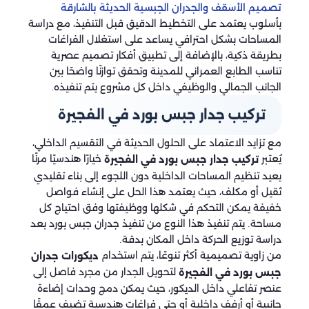
تصميم الأسقف والجدران الجبسية الحديثة بالشارقة
بأسلوب يعتمد على التخطيط الدقيق قبل التنفيذ، مع دراسة
المساحات بشكل احترافي يساعد على استغلال الفراغات
بطريقة ذكية، بالإضافة إلى تطبيق أفكار تصميم عصرية
تناسب الطابع العمراني للمدينة وتحقق توازنًا واضحًا بين
الجانب الجمالي والوظيفي داخل كل مشروع يتم تنفيذه.
تركيب جدار جبس بورد في الفجيرة
مع تزايد الاعتماد على الحلول الحديثة في التقسيم الداخلي،
يُعتبر
خيارًا هندسيًا مرنًا
تركيب جدار جبس بورد في الفجيرة
يعيد تنظيم المساحات الداخلية دون اللجوء إلى بناء تقليدي
ثقيل أو مكلف، حيث يعتمد هذا الحل على إنشاء فواصل
خفيفة يمكن التحكم في شكلها ووظيفتها وفق احتياج كل
مساحة. يتم تنفيذ هذا النوع من تنفيذ جدران جبس بورد بعد
دراسة توزيع الحركة داخل المكان بدقة.
من زاوية تصميمية أكثر تنوعًا، يتم استخدام
ديكورات جدران
لتحويل الجدار من مجرد فاصل إلى
جبس بورد في الفجيرة
عنصر تفاعلي داخل الديكور، حيث يمكن دمج وحدات إضاءة
جانبية أو أرفف داخلية أو حتى فراغات هندسية تضيف عمقًا