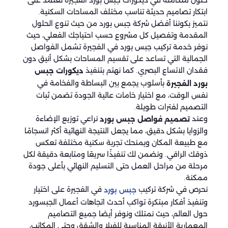
حلول متكاملة في ديكورات جبس بورد الفجيرة تعتمد على
ابتكار تصاميم حديثة تناسب مختلف المساحات السكنية.
نتميز بكوننا أفضل شركة جبس بورد من حيث تنوع الحلول
المقدمة وتفصيل كل مشروع حسب احتياجك الفعلي، حيث
نوفر خدمة تركيب جبس بورد في الفجيرة تشمل الفواصل
الجمالية التي تساعد على تقسيم المساحات بشكل أنيق دون
فقدان الاتساع البصري. كما نهتم بتنفيذ
ديكورات جبس
بأسلوب يجمع بين البساطة والفخامة في
بورد الفجيرة
نفس الوقت، مع اختيار خامات عالية الجودة تضمن ثبات
التصميم لفترات طويلة.
وعند
نراعي توزيع الإضاءة
تصميم فواصل جبس بورد
والزوايا بشكل دقيق، مما يجعل النتيجة النهائية أكثر انسجامًا
مع طبيعة المكان ويمنحك تجربة سكنية مختلفة تعكس
ذوقك الراقي. ونضمن لك تنفيذًا سريعًا ومتابعة دقيقة لكل
مرحلة من مراحل العمل حتى التسليم النهائي بأعلى جودة
ممكنة.
نحرص في شركة تركيب
في الفجيرة على اختيار
جبس بورد
وتنفيذ أفكار مبتكرة تواكب أحدث اتجاهات أعمال الجبسورد
حول العالم، حيث نمتلك ونوفر أيضا جميع التصاميم
المعمارية الأنيقة المناسبة للفيلا والشقق وحتى المكاتب،