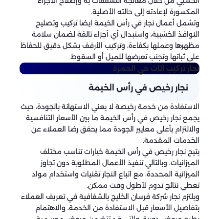
الخشبي من خلال معالجة التشققات به وإصلاح الأجزاء
المكسورة لإعادته إلى حالته الأصلية.
وتشمل أعمال نجار في رأس الخيمة ايضا تركيب وتصليح
النوافذ الخشبية، واستبدال أي أجزاء تالفة لضمان سلامة
مظهرها وعملها بكفاءة، وتركيب الأرفف بشكل دقيق للحفاظ
على ثباتها وتجنب تعرضها للميل أو السقوط.
نجار تركيب اثاث
حي الحمرة
نجار رخيص في رأس الخيمة
الاستفادة من خدمة رخيصة لا يعني الاستهانة بالجودة، حيث
يجمع نجار رخيص في رأس الخيمة ما بين الأسعار التنافسية
والالتزام بأعلى معايير الجودة مما يحقق رضا العملاء عن
الخدمات المقدمة.
يتيح نجار رخيص في رأس الخيمة خيارات تناسب مختلف
الميزانيات، وبالتالي تنفيذ الأعمال المطلوبة دون تجاوز
الميزانية المحددة، مع اتباع النجار تقنيات واستخدام مواد
تعطي نتائج تدوم لأطول وقت ممكن.
ويلتزم نجار شركة فرسان الخليج بالشفافية في تعريف العملاء
بتفاصيل الأسعار قبل الاستفادة من الخدمة، والاهتمام
بطرح عروض دورية، والتي قد تتضمن عروض موسمية،