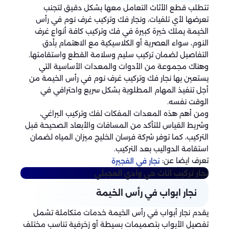
تتطلب قطع الأثاث التعامل معها بشكل دقيق لتجنب
تعرضها لأي تلفيات، ونجار فك وتركيب غرف نوم في رأس
الخيمة يملك خبرة كبيرة في فك وتركيب كافة أنواع غرف
النوم، سواء العصرية أو الكلاسيكية مع الاهتمام بأدق
التفاصيل لضمان تركيب سليم وسلامة القطع واستقامتها.
وهناك مجموعة من الأدوات والمعدات الأساسية التي
يستعين بها نجار فك وتركيب غرف نوم في رأس الخيمة من
أجل تنفيذ المهام المطلوبة بشكل سريع واحترافي في
الوقت نفسه.
ومن أهم هذه المعدات المفكات لفك وتركيب البراغي،
وشريط القياس للتأكد من المسافات والأبعاد الصحيحة قبل
التركيب، كما توفر شركة فرسان الخليج ميزان المياه لضمان
استقامة الدواليب بعد التركيب.
تعرف ايضا عن:
نجار في الفجيرة
نجار تركيب اثاث
حي وادي العجيلي
نجار ابواب في رأس الخيمة
يقدم نجار أبواب في رأس الخيمة خدمات متكاملة تشمل
تفصيل الأبواب بتصميمات بسيطة أو زخرفية تناسب مختلف