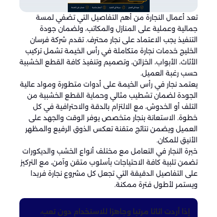
تعد أعمال النجارة من أهم التفاصيل التي تضفي لمسة
جمالية وعملية على المنازل والمكاتب، ولضمان جودة
التنفيذ يجب الاعتماد على نجار محترف. تقدم شركة فرسان
الخليج خدمات نجارة متكاملة في رأس الخيمة تشمل تركيب
الأثاث، الأبواب، الخزائن، وتصميم وتنفيذ كافة القطع الخشبية
حسب رغبة العميل.
يعتمد نجار في رأس الخيمة على أدوات متطورة ومواد عالية
الجودة لضمان تشطيب مثالي وحماية القطع الخشبية من
التلف أو الخدوش، مع الالتزام بالدقة والاحترافية في كل
خطوة. الاستعانة بنجار متخصص يوفر الوقت والجهد على
العميل ويضمن نتائج متقنة تعكس الذوق الرفيع والمظهر
الأنيق للمكان.
خبرة النجار في التعامل مع مختلف أنواع الخشب والديكورات
تضمن تلبية كافة الاحتياجات بأسلوب متقن وآمن، مع التركيز
على التفاصيل الدقيقة التي تجعل كل مشروع نجارة فريدا
ويستمر لأطول فترة ممكنة.
إذا أردت اثاثا مرتبا وجاهزا للاستخدام دون تعب،