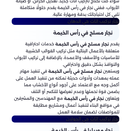
سواء كنت تحتاج لتركيب أثاث جديد، تعديل الخزائن، أو صيانة
الأبواب، ففني نجار في رأس الخيمة يقدم حلولًا متكاملة
تلبي كل احتياجاتك بدقة ومهارة عالية.
نجار تركيب اثاث
حي الدهان
نجار مسلح في رأس الخيمة
يقدم
خدمات احترافية
نجار مسلح في رأس الخيمة
متعلقة بالأعمال البنائية مثل تركيب القوالب الخشبية
للأساسيات والأسقف والأعمدة، بالإضافة إلى تركيب الأبواب
والنوافذ بشكل دقيق واحترافي.
ويستعين
في تنفيذ مهام
نجار مسلح في رأس الخيمة
عمله بمعدات وأدوات حديثة تمكنه من تنفيذ العمل على
أكمل وجه مع الاعتماد على أجود أنواع الأخشاب مما
يضمن قوة تحملها وعدم تعرضها للتكسر أو التلف
ويتعاون
مع المهندسين والمشرفين
نجار في رأس الخيمة
في مواقع البناء لتنفيذ أعمال ومشاريع مطابقة
للمواصفات لضمان سلامة العمل.
نجار تركيب اثاث حي الجولان
نجار موبيليا في رأس الخيمة