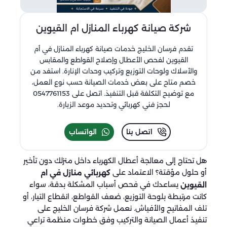
شركة صيانة كهرباء المنازل​ ام القيوين
تقدم فرسان الخليج خدمات صيانة كهرباء المنازل في أم
القيوين لفحص الأعطال وإصلاح القواطع والمقابس
والأسلاك ولوحات التوزيع وتركيب وحدات الإنارة. استفد من
خصم متاح على بعض خدمات الصيانة حسب نوع العمل،
مع توضيح التكلفة قبل التنفيذ. اتصل على 0547761153
لحجز فني كهربائي وتحديد موعد الزيارة.
اتصل بنا
الواتساب
هل تحتاج إلى معالجة أعطال الكهرباء داخل منزلك دون تأخير
أو حلول مؤقتة؟ الاعتماد على
كهربائي منازل في ام
يساعدك في فحص أسباب المشكلة بدقة، سواء
القيوين
كانت مرتبطة بلوحة التوزيع، ضعف القواطع، انقطاع التيار، أو
تلف المفاتيح والأفياش. نعمل شركة فرسان الخليج على
تنفيذ أعمال الصيانة والتركيب وفق خطوات منظمة تراعي