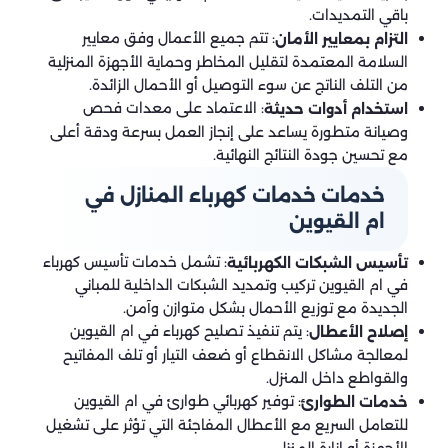
باقي التمديدات.
: تتم جميع الأعمال وفق معايير
التزام بمعايير الأمان
السلامة المعتمدة لتقليل المخاطر وحماية الأجهزة المنزلية
من التلف الناتج عن سوء التوصيل أو الأحمال الزائدة.
: الاعتماد على معدات فحص
استخدام أدوات حديثة
وصيانة متطورة يساعد على إنجاز العمل بسرعة ودقة أعلى
مع تحسين جودة النتائج النهائية.
خدمات خدمات كهرباء المنازل في
ام القيوين
: تشمل خدمات تأسيس كهرباء
تأسيس الشبكات الكهربائية
في ام القيوين تركيب وتمديد الشبكات الداخلية للمباني
الجديدة مع توزيع الأحمال بشكل متوازن وآمن.
: يتم تنفيذ تصليح كهرباء في ام القيوين
إصلاح الأعطال
لمعالجة مشاكل الانقطاع أو ضعف التيار أو تلف المفاتيح
والقواطع داخل المنزل.
: توفير كهربائي طوارئ في ام القيوين
خدمات الطوارئ
للتعامل السريع مع الأعطال المفاجئة التي تؤثر على تشغيل
الأجهزة أو إنارة المنزل.