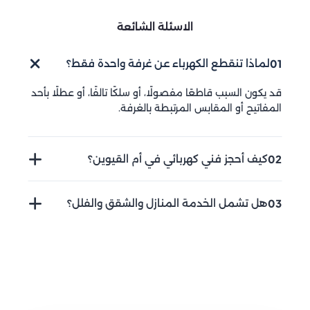
الاسئلة الشائعة
01
لماذا تنقطع الكهرباء عن غرفة واحدة فقط؟
قد يكون السبب قاطعًا مفصولًا، أو سلكًا تالفًا، أو عطلًا بأحد
المفاتيح أو المقابس المرتبطة بالغرفة.
02
كيف أحجز فني كهربائي في أم القيوين؟
يمكنك الاتصال على 0547761153 وإرسال الموقع ووصف
03
هل تشمل الخدمة المنازل والشقق والفلل؟
المشكلة، ثم تحديد موعد مناسب لمعاينة العطل وتنفيذ
الخدمة المطلوبة.
نعم، يمكن تنفيذ أعمال الكهرباء المنزلية داخل الشقق
والمنازل والفلل وفق حالة التمديدات وطبيعة العطل.