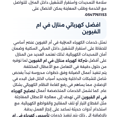
سلامة التمديدات واستقرار التشغيل داخل المنزل. للتواصل
مع الخدمة وطلب المعاينة يمكن الاتصال على
.
0547761153
افضل كهربائي منازل في ام
القيوين
تمثل خدمات الكهرباء المنزلية في أم القيوين عنصر أساسي
للحفاظ على استقرار التشغيل داخل المباني السكنية وضمان
أمان التمديدات الكهربائية، لذلك تعتمد العديد من المنازل
على أفضل
لما توفره
شركة كهرباء منازل في ام القيوين
من حلول دقيقة في التعامل مع الأعطال المختلفة.
يتم تنفيذ أعمال الصيانة وفق خطوات مدروسة تبدأ بفحص
شامل للشبكات الداخلية وتحديد أسباب الخلل قبل البدء في
الإصلاح، مما يساهم في رفع كفاءة النظام الكهربائي بشكل
عام. كما تشمل الخدمات المتخصصة أعمال
تصليح كهرباء
التي تهدف إلى معالجة الأعطال المفاجئة
في ام القيوين
مثل انقطاع التيار أو تلف المفاتيح والقواطع الكهربائية، مع
استخدام أدوات حديثة تساعد على إنجاز العمل بدقة.
بالإضافة إلى ذلك يتم تنفيذ خدمات
تأسيس كهرباء في ام