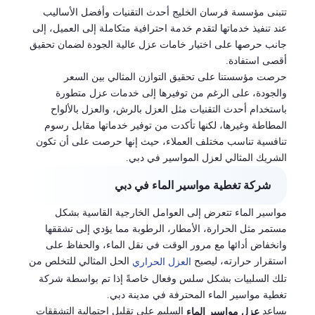
تتبنى مؤسسة فرسان الخليج أحدث التقنيات وأفضل الأساليب
عند تنفيذ خدماتها لتقدم خدمة احترافية متكاملة إلى العميل، إلى
جانب حرصها على اختيار خامات عزل عالية الجودة لضمان تحقيق
أقصى استفادة.
حرصت مؤسستنا على تحقيق التوازن المثالي بين السعر
والجودة، على الرغم من توفيرها إلى خدمات عزل متطورة
باستخدام أحدث التقنيات مثل العزل بالرش، والعزل بالألواح
المطاطة وغيرها، لكنها تأكدت من توفير خدماتها مقابل رسوم
تنافسية تناسب مختلف العملاء، حيث إنها حرصت على أن تكون
الشريك المثالي لعزل المواسير في دبي.
شركة تغطية مواسير الماء في دبي
مواسير الماء تتعرض إلى العوامل الخارجية القاسية بشكل
مستمر مثل الحرارة، الأمطار، الرطوبة مما يؤدي إلى تشققها
وانخفاض أدائها مع مرور الوقت في نقل الماء، والحفاظ على
استقرار حرارته، ليصبح
الحل المثالي للتخلص من
العزل الحراري
تلك السلبيات بشكل سلس وفعال خاصةً إذا تم بواسطة شركة
تغطية مواسير الماء المحترفة في مدينة دبي.
يساعد
السليم على تقليل احتمالية التشققات
عزل مواسير الماء