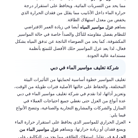
مما يحد من التسربات المائية، ويحافظ على استقرار درجة
حرارة الماء داخل الأنابيب مما يقلل من فقدان الحرارة الذي
يخفض من معدل استهلاك الطاقة.
يساهم
أيضا في زيادة العمر الافتراضي
عزل مواسير المياه
للنظام بفضل مقاومته للتآكل والصدأ خاصة في حالة المواسير
المكشوفة، كما يحد من الضوضاء الناتجة عن تدفق المياه بشكل
فعال، لذا يعد عزل المواسير حلك الأفضل للتمتع بأنظمة
مستدامة عالية الجودة.
شركة تغليف مواسير الماء في دبي
تغليف المواسير خطوة أساسية لحمايتها من التأثيرات البيئة
المختلفة، والحفاظ على حالتها الأصلية فترات طويلة من الوقت،
وتعزيز أدائها، لذا نقدم في شركة تغليف مواسير الماء في دبي
عدة أنواع من العزل حتى نغطي جميع احتياجات العملاء في
المنازل والشركات والمشاريع التجارية والصناعية، وتتضح الأنواع
فيما يلي:
العزل الحراري للمواسير الذي يحافظ على استقرار حرارة الماء
ويمنع فقدان أو زيادة حرارتها، ويساهم
عزل مواسير الماء من
في تقليل استهلاك الطاقة، مما يحد من التكاليف على
الحرارة