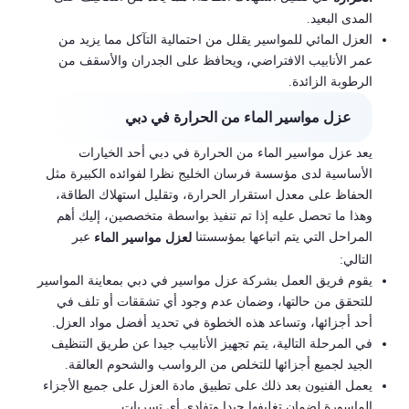
المدى البعيد.
العزل المائي للمواسير يقلل من احتمالية التآكل مما يزيد من
عمر الأنابيب الافتراضي، ويحافظ على الجدران والأسقف من
الرطوبة الزائدة.
عزل مواسير الماء من الحرارة في دبي
يعد عزل مواسير الماء من الحرارة في دبي أحد الخيارات
الأساسية لدى مؤسسة فرسان الخليج نظرا لفوائده الكبيرة مثل
الحفاظ على معدل استقرار الحرارة، وتقليل استهلاك الطاقة،
وهذا ما تحصل عليه إذا تم تنفيذ بواسطة متخصصين، إليك أهم
المراحل التي يتم اتباعها بمؤسستنا
عبر
لعزل مواسير الماء
التالي:
يقوم فريق العمل بشركة عزل مواسير في دبي بمعاينة المواسير
للتحقق من حالتها، وضمان عدم وجود أي تشققات أو تلف في
أحد أجزائها، وتساعد هذه الخطوة في تحديد أفضل مواد العزل.
في المرحلة التالية، يتم تجهيز الأنابيب جيدا عن طريق التنظيف
الجيد لجميع أجزائها للتخلص من الرواسب والشحوم العالقة.
يعمل الفنيون بعد ذلك على تطبيق مادة العزل على جميع الأجزاء
الماسورة لضمان تغليفها جيدا وتفادي أي تسربات.