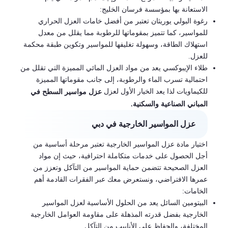
الاستعانة بها بمؤسسة فرسان الخليج:
رغوة البولي يوريثان تعتبر من أفضل خامات العزل الحراري
للمواسير، كما تتميز بمقوماتها للرطوبة مما يقلل من معدل
استهلاك الطاقة، وسهولة تغليفها للمواسير وتكوين طبقة محكمة
للعزل.
طلاء الإيبوكسي يعد من مواد العزل المائي المميزة التي تقلل من
احتمالية تسرب الماء والرطوبة، إلى جانب مقوماتها المميزة
للكيماويات لذا يعد الخيار الأول لعزل
عزل مواسير السطح
في
المباني الصناعية والسكنية.
عزل المواسير الخارجية في دبي
اختيار مادة عزل المواسير الخارجية تعتبر مرحلة أساسية من
أجل الحصول على خدمات متكاملة احترافية، حيث إن مواد
العزل الصحيحة تتضمن حماية المواسير من التآكل وتعزز من
عمرها الافتراضي، ونستعرض معك عبر الفقرات القادمة أهم
الخامات:
البيتومين السائل يعد من الحلول الأساسية لعزل المواسير
الخارجية بفضل قدرته المذهلة على مقاومة العوامل الخارجية
المختلفة، والحفاظ على الأنابيب من التآكل.