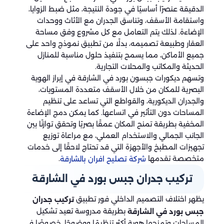
الدقيقة عنصرًا أساسيًا في جودة النتيجة، مثل ضبط الزوايا،
واستقامة الأسقف، وتناسق الجدران مع الأثاث ووحدات
الإضاءة. لذلك يتم التعامل مع كل مشروع وفق مساحة
العقار وطبيعة تصميمه، بدلًا من تطبيق نموذج واحد على
جميع الأماكن، مما يسمح بتنفيذ حلول مناسبة للمنازل
الحديثة والمكاتب والمحلات التجارية.
وتسهم ديكورات جبسون بورد في الشارقة في إبراز الهوية
البصرية للمكان من خلال الأسقف متعددة المستويات،
والجدران الديكورية، والقواطع التي تساعد على تنظيم
المساحات دون التأثير في اتساعها. كما يمكن دمج الإضاءة
المخفية بطريقة تمنح المكان عمقًا بصريًا وتحقق توازنًا بين
الجانب الجمالي والاستخدام العملي، مع مراعاة توزيع
تجهيزات المطبخ والأجهزة التي قد تحتاج لاحقًا إلى خدمات
متخصصة تقدمها
.
شركة تصليح افران بالشارقة
تركيب جدران جبس بورد في الشارقة
يظهر اختلاف التصميم الداخلي فور تطبيق
تركيب جدران
بطريقة مدروسة تعيد تشكيل
جبس بورد في الشارقة
المساحات وتمنحها هوية أكثر تنظيمًا ووضوحًا، خصوصًا في