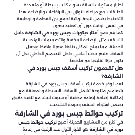
اختيار مستويات السقف سواء كانت بسيطة أو متعددة
الطبقات، مع مراعاة التوازن بين الارتفاعات والإضاءة. هذا
التخطيط يضمن نتيجة نهائية تجمع بين الفخامة والوظيفة
في نفس الوقت دون أي تعقيد بصري.
كما يتم دمج أفكار
داخل
ديكورات جبس بورد في الشارقة
الأسقف مثل الإضاءة المخفية والتصميمات الهندسية
الحديثة، مما يمنح المكان طابعًا عصريًا واضحًا ويجعل
السقف عنصر جذب أساسي داخل التصميم الداخلي بدل أن
يكون جزءًا تقليديًا غير ملحوظ.
هل تقدمون تركيب أسقف جبس بورد في
الشارقة؟
نعم، نوفر خدمة تركيب أسقف جبس بورد في الشارقة
بتصاميم متنوعة تشمل الأسقف البسيطة والمعلقة مع
إمكانية إضافة إضاءة مخفية أو سبوت لايت، مع تنفيذ دقيق
يضمن استواء السقف وجودة التشطيب.
تركيب حوائط جبس بورد في الشارقة
في كثير من المشاريع الحديثة أصبح
تركيب حوائط جبس
هو الخيار الأول عند الرغبة في إعادة
بورد في الشارقة