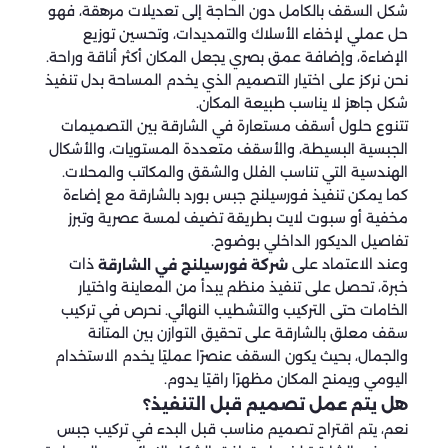
شكل السقف بالكامل دون الحاجة إلى تعديلات مرهقة، فهو
حل عملي لإخفاء الأسلاك والتمديدات، وتحسين توزيع
الإضاءة، وإضافة عمق بصري يجعل المكان أكثر أناقة وراحة.
نحن نركز على اختيار التصميم الذي يخدم المساحة بدل تنفيذ
شكل جاهز لا يناسب طبيعة المكان.
تتنوع حلول أسقف مستعارة في الشارقة بين التصميمات
الجبسية البسيطة، والأسقف متعددة المستويات، والأشكال
الهندسية التي تناسب الفلل والشقق والمكاتب والمحلات.
كما يمكن تنفيذ فورسيلنج جبس بورد بالشارقة مع إضاءة
مخفية أو سبوت لايت بطريقة تضيف لمسة عصرية وتبرز
تفاصيل الديكور الداخلي بوضوح.
وعند الاعتماد على
ذات
شركة فورسيلنج في الشارقة
خبرة، تحصل على تنفيذ منظم يبدأ من المعاينة واختيار
الخامات حتى التركيب والتشطيب النهائي. نحرص في تركيب
سقف معلق بالشارقة على تحقيق التوازن بين المتانة
والجمال، بحيث يكون السقف عنصرًا عمليًا يخدم الاستخدام
اليومي ويمنح المكان مظهرًا راقيًا يدوم.
هل يتم عمل تصميم قبل التنفيذ؟
نعم، يتم اقتراح تصميم مناسب قبل البدء في تركيب جبس