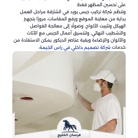
على تحسين المظهر فقط.
وتنظم شركة تركيب جبس بورد في الشارقة مراحل العمل
بداية من معاينة الموقع ورفع المقاسات، مرورًا بتجهيز
الهيكل وتثبيت الألواح، وصولًا إلى معالجة الفواصل
والتشطيب النهائي. ولتنسيق أعمال الجبس مع الأثاث
والألوان والإضاءة وبقية عناصر الديكور، يمكن الاستفادة من
خدمات
.
شركة تصميم داخلي في راس الخيمة