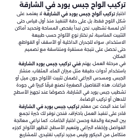
تركيب الواح جبس بورد في الشارقة
اختيار
لا يعتمد على
تركيب ألواح جبس بورد في الشارقة
شكل اللوح فقط، بل على دقة التنفيذ منذ أول قياس حتى
آخر لمسة تشطيب. نحن نبدأ بفحص المساحة وتحديد أماكن
التثبيت المناسبة، ثم نختار نوع الألواح حسب طبيعة
الاستخدام، سواء للجدران الداخلية أو الأسقف أو القواطع،
حتى تحصل على نتيجة مستقرة ومتناسقة مع تصميم
المكان.
في مرحلة العمل، يهتم
فني تركيب جبس بورد الشارقة
باستخدام أدوات دقيقة مثل ميزان الماء، المثقاب، منشار
الجبس، ومسدس البراغي لضمان تثبيت الألواح دون ميل أو
فراغات. هذه التفاصيل الصغيرة تصنع فرقًا كبيرًا في جودة
تشطيب جبس بورد في الشارقة، خصوصًا عند تجهيز الأسطح
للدهان أو تركيب الإضاءة.
أما عند البحث عن معلم
تركيب جبس بورد في الشارقة
قادر على تنفيذ العمل باحتراف، فنحن نوفر لك خبرة تجمع
بين السرعة والدقة وحسن اختيار الخامات. كما نراعي معالجة
الفواصل وإخفاء البراغي وتنعيم الأسطح، لتظهر الألواح كجزء
متكامل من الديكور وليس مجرد تركيب تقليدي. للمشاريع