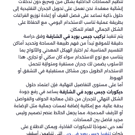
تنظيم المساحات الداخلية بشكل مرن وسريع دون تدخلات
إنشائية معقدة. نحن نعمل على تحويل الجدران التقليدية إلى
حلول ذكية تساعد على فصل الغرف أو إعادة توزيع الفراغات
بطريقة عملية تناسب الاستخدام اليومي، مع الحفاظ على
الشكل الجمالي العام للمكان.
يتم تنفيذ
وفق دراسة
تركيب جبس بورد في الشارقة
دقيقة للموقع تبدأ من فهم طبيعة المساحة وتحديد أماكن
التقسيم المناسبة، ثم اختيار الهيكل المعدني والألواح بما
يتناسب مع نوع الاستخدام سواء كان سكني أو تجاري. هذا
الأسلوب يضمن لك جدران مستقرة ومتوازنة تتحمل
الاستخدام الطويل دون مشاكل مستقبلية في التشقق أو
الهبوط.
أما على مستوى التفاصيل النهائية، فإن اعتماد حلول
يساعد في رفع جودة
ديكورات جبس بورد في الشارقة
الشكل النهائي للجدران من خلال معالجة الحواف والفواصل
بدقة عالية، مع إمكانية إضافة لمسات جمالية مثل الإضاءة
أو الأرفف المدمجة، مما يجعل الحائط عنصر تصميم وليس
مجرد فاصل بين المساحات.
تُعد دبي نموذجًا للديكورات الفاخرة، ويمكن الاطلاع على
خبرات
التي تتضمن أسقف
تنفيذ جبس بورد في دبي