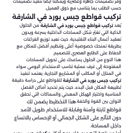
وفر تصميمات جاهزة وعصرية ويمكننا أيضًا تنفيذ تصميمات
حسب الطلب بما يتناسب مع ذوق العميل.
تركيب قواطع جبس بورد في الشارقة
يُعد
من الحلول
تركيب قواطع جبس بورد في الشارقة
الذكية التي تغيّر شكل المساحات الداخلية بسرعة وبدون
تعقيد أعمال البناء التقليدية، حيث نعيد توزيع الفراغات
بطريقة تمنحك خصوصية أعلى وتنظيم أفضل للمكان مع
الحفاظ على الطابع العصري للتصميم.
هذا النوع من الحلول يساعدك على تحويل المساحات
المفتوحة إلى غرف عملية تناسب الاستخدام اليومي سواء
في المنازل أو المكاتب أو المشاريع التجارية. يعتمد تنفيذ
للقواطع على دراسة دقيقة
تركيب جبس بورد في الشارقة
لطبيعة المكان قبل البدء، حيث يتم تحديد أماكن الفصل
المناسبة واختيار الهيكل المعدني والسماكات التي تحقق
التوازن بين القوة والخفة.
هذا التخطيط يضمن لك
قواطع ثابتة وآمنة وقابلة للاستخدام طويل الأمد
دون التأثير على الشكل الجمالي أو الإحساس بالاتساع
داخل المساحة.