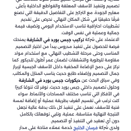
تصميم وتنفيذ الأسقف المعلقة والقواطع الداخلية بأعلى
معايير الجودة، مع التركيز على التفاصيل الدقيقة التي تصنع
فرقًا حقيقيًا في شكل المكان النهائي. نحرص على تقديم
تشطيبات احترافية تناسب الاستخدام اليومي وتضيف قيمة
جمالية وعملية في نفس الوقت.
الاعتماد على شركة
يمنحك
تركيب جبس بورد في الشارقة
فرصة للحصول على تنفيذ مدروس يبدأ من اختيار التصميم
المناسب وحتى مرحلة التشطيب النهائي، مع استخدام مواد
مقاومة للرطوبة والتشققات لضمان عمر أطول للديكور. كما
نركز على دمج الإضاءة المخفية داخل الأسقف الجبسية لإبراز
جمال التصميم وإضفاء طابع حديث يناسب المنازل والمكاتب.
وفي سياق البحث عن
ديكورات جبس بورد في الشارقة
وحلول تصميم داخلي جبس بورد حديث، نوفر لك تنوعًا كبيرًا
في الأفكار التي تناسب مختلف المساحات والأنماط. سواء
كنت ترغب في تقسيم الغرف بطريقة عملية أو إضافة لمسة
فنية للأسقف، نعمل على تنفيذ كل ذلك بدقة عالية تجعل
النتيجة النهائية متناسقة، عملية، وتلبي توقعاتك بالكامل
دون أي تعقيد في التنفيذ أو التصميم.
ولدى شركة
خدمة عملاء متاحة على مدار
فرسان الخليج