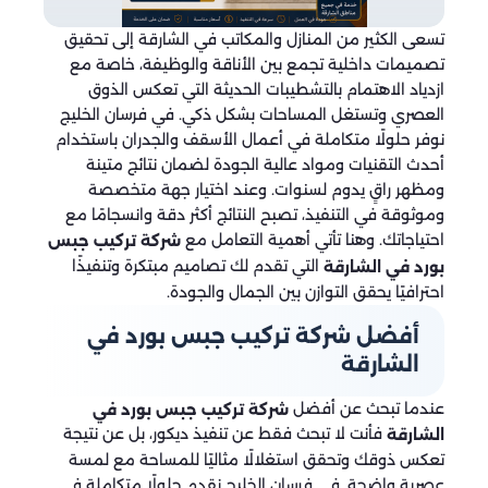
تسعى الكثير من المنازل والمكاتب في الشارقة إلى تحقيق
تصميمات داخلية تجمع بين الأناقة والوظيفة، خاصة مع
ازدياد الاهتمام بالتشطيبات الحديثة التي تعكس الذوق
العصري وتستغل المساحات بشكل ذكي. في فرسان الخليج
نوفر حلولًا متكاملة في أعمال الأسقف والجدران باستخدام
أحدث التقنيات ومواد عالية الجودة لضمان نتائج متينة
ومظهر راقٍ يدوم لسنوات. وعند اختيار جهة متخصصة
وموثوقة في التنفيذ، تصبح النتائج أكثر دقة وانسجامًا مع
احتياجاتك. وهنا تأتي أهمية التعامل مع
شركة تركيب جبس
التي تقدم لك تصاميم مبتكرة وتنفيذًا
بورد في الشارقة
احترافيًا يحقق التوازن بين الجمال والجودة.
أفضل شركة تركيب جبس بورد في
الشارقة
عندما تبحث عن أفضل
شركة تركيب جبس بورد في
فأنت لا تبحث فقط عن تنفيذ ديكور، بل عن نتيجة
الشارقة
تعكس ذوقك وتحقق استغلالًا مثاليًا للمساحة مع لمسة
عصرية واضحة. في فرسان الخليج نقدم حلولًا متكاملة في