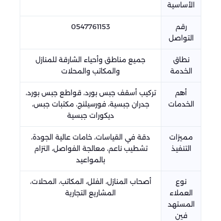
الأساسية
رقم
0547761153
التواصل
نطاق
جميع مناطق وأحياء الشارقة للمنازل
الخدمة
والمكاتب والمحلات
أهم
تركيب أسقف جبس بورد، قواطع جبس بورد،
الخدمات
جدران جبسية، فورسيلنج، مكتبات جبس،
ديكورات جبسية
مميزات
دقة في القياسات، خامات عالية الجودة،
التنفيذ
تشطيب ناعم، معالجة الفواصل، التزام
بالمواعيد
نوع
أصحاب المنازل، الفلل، المكاتب، المحلات،
العملاء
المشاريع التجارية
المستهد
فين