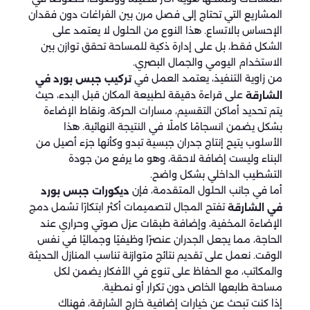
المشاريع التي تحتاج إلى فصل مرن بين الفراغات دون فقدان
الإحساس بالاتساع. هذا النوع من الحلول لا يعتمد على
الشكل فقط، بل على إدارة ذكية للمساحة تحقق توازن بين
الاستخدام اليومي والجمال البصري.
من زاوية التنفيذ، يعتمد العمل في
تركيب جبس بورد في
على قراءة دقيقة لطبيعة المكان قبل البدء، حيث
الشارقة
يتم تحديد أماكن التقسيم، مسارات الحركة، ونقاط الإضاءة
بشكل يضمن انسجامًا كاملًا في النتيجة النهائية. هذا
الأسلوب يتيح إنتاج جدران جبسية تبدو وكأنها جزء أصيل من
البناء وليست إضافة لاحقة، وهو ما يرفع من جودة
التشطيب الداخلي بشكل واضح.
أما في جانب الحلول المتقدمة، فإن
ديكورات جبس بورد
تفتح المجال لتصميمات أكثر ابتكارًا تشمل دمج
في الشارقة
الإضاءة المخفية، وإضافة طبقات عزل صوتي وحراري عند
الحاجة، مما يجعل الجدران عنصرًا وظيفيًا وجماليًا في نفس
الوقت. نعمل على تقديم نتائج متوازنة تناسب المنازل الحديثة
والمكاتب، مع الحفاظ على تنوع في الأفكار يضمن لكل
مساحة طابعها الخاص دون تكرار أو نمطية.
إذا كنت تبحث عن خيارات إضافية خارج الشارقة، فهناك