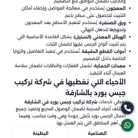
والتركيب لضمان التوافق مع التصميم.
: يُستخدم في معالجة الفواصل وإخفاء أماكن
المعجون
التثبيت للحصول على سطح ناعم.
: يُستخدم لتنعيم الأسطح بعد المعجون
ورق الصنفرة
وتجهيزها للدهان النهائي.
: يشكل القاعدة الأساسية التي
الهيكل المعدني (الستيل)
يتم تثبيت ألواح الجبس عليها لضمان الثبات.
: تُستخدم في تنفيذ التفاصيل والزوايا
أدوات القطع الدقيقة
الخاصة داخل التصميم.
: تشمل القفازات والنظارات لضمان سلامة
معدات الحماية
العمال أثناء التنفيذ.
الأحياء التي نغطيها في شركة تركيب
جبس بورد بالشارقة
تغطي خدمات
شركة تركيب جبس بورد في الشارقة
مختلف أحياء المدينة لضمان الوصول السريع وتنفيذ جميع
أعمال الجبس بورد بأعلى جودة وفي وقت مناسب، وفيما
يلي أهم المناطق التي يتم العمل بها:
الصناعية
البطينة