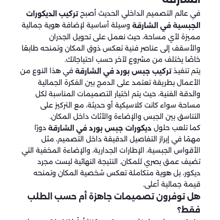
في عالم التصميم الداخلي الحديث أصبح
تركيب الديكورات
وسيلة أساسية لإضافة هوية جمالية
الجبسية في الشارقة
مميزة لأي مساحة، حيث نعمل على تحويل الجدران
والأسقف إلى عناصر فنية تعكس ذوق المكان وتمنحه طابعًا
خاصًا يختلف من مشروع لآخر حسب احتياجاتك.
يتم تنفيذ
في هذا النوع من
تركيب جبس بورد في الشارقة
الأعمال بطريقة تعتمد على الدمج بين الفكرة الجمالية
والدقة الفنية، حيث يتم اختيار التصميمات المناسبة لكل
مساحة سواء كانت كلاسيكية أو حديثة، مع التركيز على
التناسق بين الجبس والإضاءة والأثاث داخل المكان.
كما تلعب حلول
دورًا
ديكورات جبس بورد في الشارقة
مهمًا في إبراز التفاصيل الدقيقة داخل التصميم، مثل
الأقواس الجبسية، الإطارات الجدارية، والإضاءة المخفية التي
تضيف عمق بصري للمكان. النتيجة النهائية ليست مجرد
ديكور، بل هوية متكاملة تعكس شخصية المكان وتمنحه
قيمة جمالية أعلى.
هل توفرون تصميمات جاهزة أم حسب الطلب
فقط؟