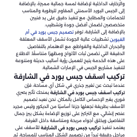
والزخارف الداخلية لإضافة لمسة جمالية مميزة، بالإضافة
إلى الجبس البورد الأسمنتي المقاوم للرطوبة والمناسب
للحمامات والمطابخ، مع تنفيذ دقيق على يد فنيين
متخصصين لضمان أفضل جودة وتشطيب.
بالإضافة إلى الشارقة، توفر
تصميم جبس بورد في أم
تشطيبات عالية الجودة تشمل الأسقف المعلقة
القيوين
والجدران الداخلية والقواطع، مع الاهتمام بالتفاصيل
الدقيقة التي تضمن ثبات الألواح ومظهرًا متناسقًا. الاطلاع
على هذه الخدمة يتيح للعميل رؤية أساليب حديثة ومتنوعة
لتنفيذ مشاريع الجبس في الإمارات الشمالية.
تركيب اسقف جبس بورد في الشارقة
عندما تبحث عن تغيير جذري في شكل أي مساحة، فإن
يمنحك تأثير بصري
تركيب اسقف جبس بورد في الشارقة
فوري يغير الإحساس الكامل بالمكان. نحن نعيد تصميم
الأسقف بطريقة تجعلها جزءًا أساسيًا من الديكور وليس مجرد
عنصر إنشائي، مع التركيز على توزيع الإضاءة بشكل يبرز جمال
التفاصيل ويخلق أجواء مريحة ومتناسقة داخل الغرفة.
يعتمد تنفيذ
للأسقف على
تركيب جبس بورد في الشارقة
مراحل دقيقة تبدأ من تصميم الشكل المناسب للمساحة، ثم