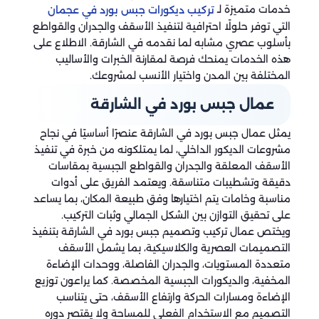
خدمات متميزة لـ
تركيب ديكورات جبس بورد في عجمان
التي توفر حلولًا احترافية لتنفيذ الأسقف والجدران والقواطع
بأسلوب عصري مشابه لما نقدمه في الشارقة. الاطلاع على
هذه الخدمات يمنحك فرصة لمقارنة الخبرات والأساليب
المختلفة بين المدن واختيار الأنسب لمشروعك.
عمال جبس بورد في الشارقة
يمثل عمال جبس بورد في الشارقة عنصرًا أساسيًا في نجاح
مشروعات الديكور الداخلي، لما يمتلكونه من خبرة في تنفيذ
الأسقف المعلقة والجدران والقواطع الجبسية بمقاسات
دقيقة وتشطيبات متناسقة. ويعتمد الفريق على أدوات
مناسبة وخامات يتم اختيارها وفق طبيعة المكان، بما يساعد
على تحقيق التوازن بين الشكل الجمالي وثبات التركيب.
ويختص عمال تركيب وتصميم جبس بورد في الشارقة بتنفيذ
التصميمات العصرية والكلاسيكية، بما يشمل الأسقف
متعددة المستويات، والجدران الفاصلة، ووحدات الإضاءة
المخفية، والديكورات الجبسية المخصصة. كما يراعون توزيع
الإضاءة ومسارات الحركة وارتفاع الأسقف، حتى يتناسب
التصميم مع الاستخدام الفعلي للمساحة ولا يقتصر دوره